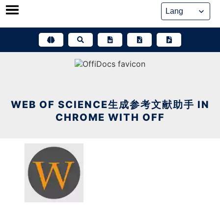
Skip
to
content
WEB OF SCIENCE生成参考文献助手 IN
CHROME WITH OFF