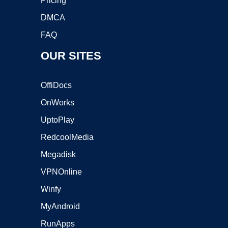
Pricing
DMCA
FAQ
OUR SITES
OffiDocs
OnWorks
UptoPlay
RedcoolMedia
Megadisk
VPNOnline
Winfy
MyAndroid
RunApps