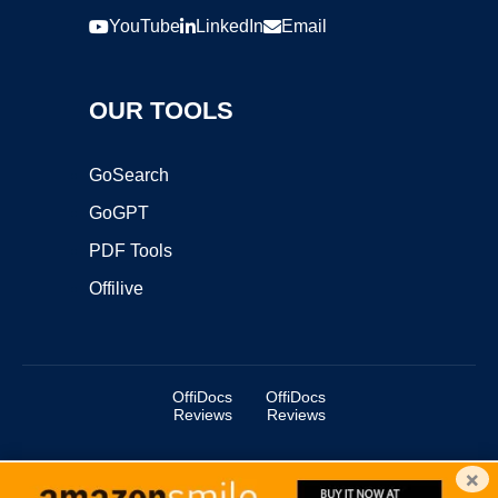
YouTube
LinkedIn
Email
OUR TOOLS
GoSearch
GoGPT
PDF Tools
Offilive
OffiDocs
OffiDocs
Reviews
Reviews
×
Copyright ©2025 OffiDocs Group OU. All Rights Reserved.