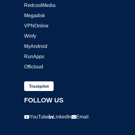
RedcoolMedia
Megadisk
VPNOnline
Winfy
MyAndroid
RunApps
Officloud
Trustpilot
FOLLOW US
YouTube
LinkedIn
Email