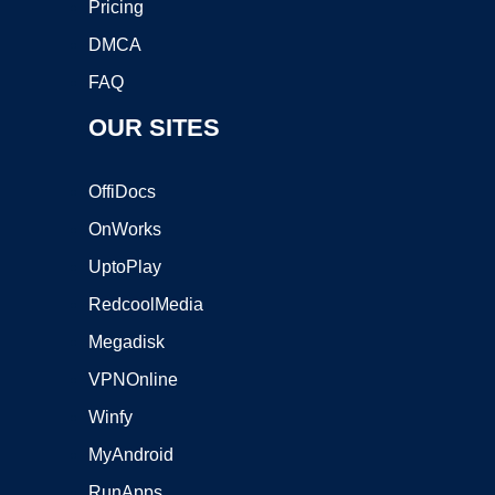
Pricing
DMCA
FAQ
OUR SITES
OffiDocs
OnWorks
UptoPlay
RedcoolMedia
Megadisk
VPNOnline
Winfy
MyAndroid
RunApps