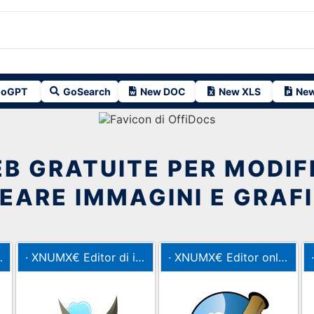
oGPT
GoSearch
New DOC
New XLS
New
B GRATUITE PER MODIF
EARE IMMAGINI E GRAF
· XNUMX€
Editor di immagini Gimp e strumento di pittura
· XNUMX€
Editor online di Scribus per brochure e newsletter