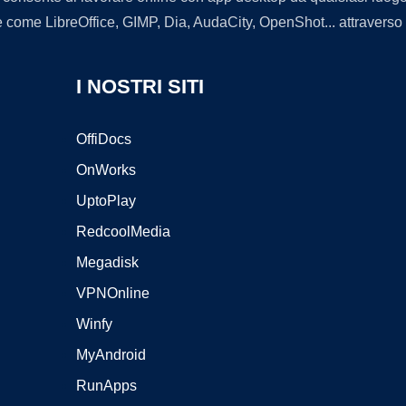
 come LibreOffice, GIMP, Dia, AudaCity, OpenShot... attraverso i
I NOSTRI SITI
OffiDocs
OnWorks
UptoPlay
RedcoolMedia
Megadisk
VPNOnline
Winfy
MyAndroid
RunApps