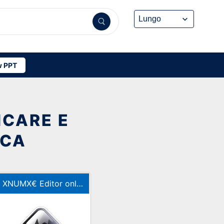
 PPT
ICARE E
ICA
· XNUMX€
Editor online di Inkscape per la grafica vettoriale