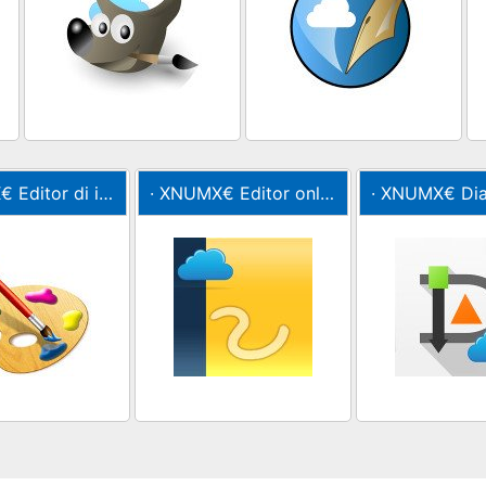
X€
Editor di immagini XPaint e editor di foto online per pittori
· XNUMX€
Editor online di OpenOffice Draw per la grafica
· XNUMX€
Dia editor onli