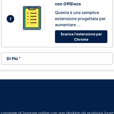
con OffiDocs
Questa è una semplice
estensione progettata per
7
aumentare ...
Scarica l'estensione per
Chrome
Di Più "
ti consente di lavorare online con app desktop da qualsiasi luogo