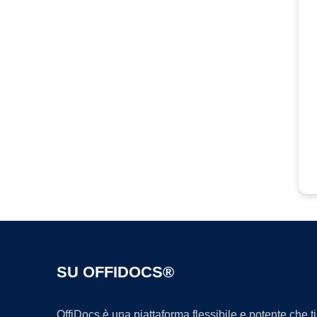
SU OFFIDOCS®
OffiDocs è una piattaforma flessibile e potente che 