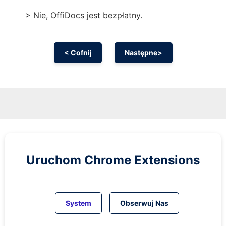
> Nie, OffiDocs jest bezpłatny.
< Cofnij
Następne>
Uruchom
Chrome
Extensions
System
Obserwuj Nas