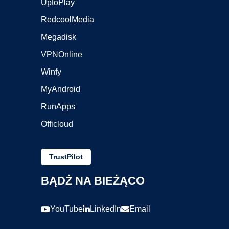
UptoPlay
RedcoolMedia
Megadisk
VPNOnline
Winfy
MyAndroid
RunApps
Officloud
TrustPilot
BĄDŻ NA BIEŻĄCO
YouTube
LinkedIn
Email