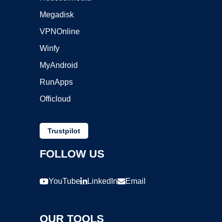
Megadisk
VPNOnline
Winfy
MyAndroid
RunApps
Officloud
Trustpilot
FOLLOW US
YouTube
LinkedIn
Email
OUR TOOLS